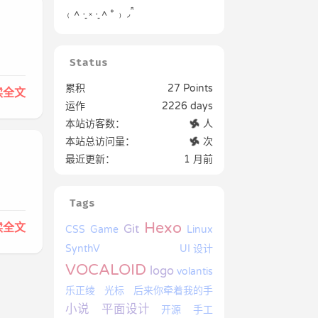
₍ ˄ ·͈ ༝ ·͈ ˄ * ₎ ◞ ̑̑
Status
累积
27 Points
读全文
运作
2226 days
本站访客数：
人
本站总访问量：
次
最近更新：
1 月前
Tags
Hexo
读全文
Git
CSS
Game
Linux
SynthV
UI 设计
VOCALOID
logo
volantis
乐正绫
光标
后来你牵着我的手
小说
平面设计
开源
手工