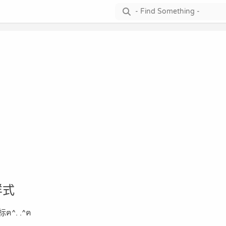
样式
. .^ฅ