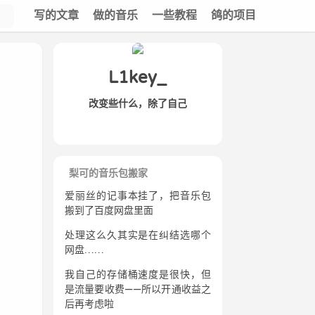
写的文章
做的音乐
一些教程
鸽的项目
L1key_
改变些什么，除了自己
梨可的音乐包搬家
爱丽丝的记事本挂了，把音乐包
搬到了百度网盘里面
处理这么久其实是在纠结选哪个
网盘……
我自己的存储桶速度是很快，但
是流量要收费——所以开通收益之
后再考虑啦