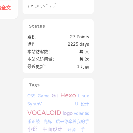
₍ ˄ ·͈ ༝ ·͈ ˄ * ₎ ◞ ̑̑
读全文
Status
累积
27 Points
运作
2225 days
本站访客数：
人
本站总访问量：
次
最近更新：
1 月前
Tags
Hexo
Git
CSS
Game
Linux
SynthV
UI 设计
VOCALOID
logo
volantis
乐正绫
光标
后来你牵着我的手
小说
平面设计
开源
手工