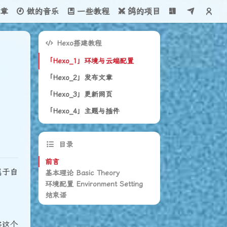
章
做的音乐
一些教程
鸽的项目
Hexo搭建教程
「Hexo_1」环境与云端配置
「Hexo_2」发布文章
「Hexo_3」更新网页
「Hexo_4」主题与插件
目录
前言
属于自
基本理论 Basic Theory
环境配置 Environment Setting
域名
结束语
安装Git
本地仓库
Github建立仓库
云端仓库与云服务器
安装 node.js
先注册Github
将这个