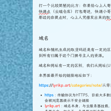
打一个比较简陋的比方：你要给心上人寄
快递点
（云端仓库）打包寄送，快递小哥
那边的自提点时，心上人凭借发出来的
取
域名
域名和随机生成的取货码还是有一定的区
到所有归属于这个门牌号主人的资源。
域名和网址有一定的区别，我们从网址(U
本界面最开始的链接地址如下：
https
://
lyrikp.art
/categories/note/
从零
https
: 传输协议为HTTPS，目前大多
会被浏览器提示不安全链接
lyrikp.art
: 域名本身，与云服务器挂载