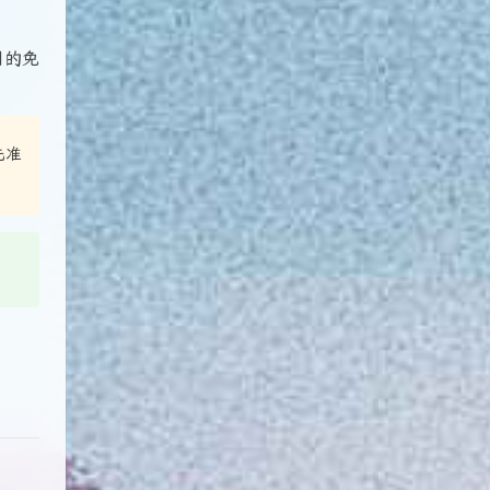
用的免
先准