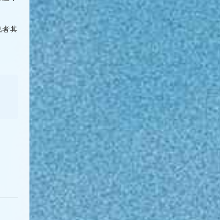
安装Hexo
建立仓库
① 安装nvm
配置 SSH keys
② 用 nvm 安装 node.js
者其