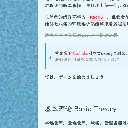
流程说的简单易懂，并且加上每一个步骤
虽然我的编译环境为
，但我会
MacOS
他乱七八糟的环境也依然能够跟着流程想
适当百度也会帮助记忆这个搭建流程
首先感谢
Kuuhaku
对本文debug与测
我也没想到居然会有人踩这么多坑
では、ゲームを始めましょう
基本理论 Basic Theory
本地仓库
，
云端仓库
，
域名
，
云服务器
是