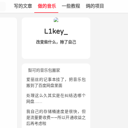
写的文章
做的音乐
一些教程
鸽的项目
L1key_
改变些什么，除了自己
梨可的音乐包搬家
爱丽丝的记事本挂了，把音乐包
搬到了百度网盘里面
处理这么久其实是在纠结选哪个
网盘……
我自己的存储桶速度是很快，但
是流量要收费——所以开通收益之
后再考虑啦