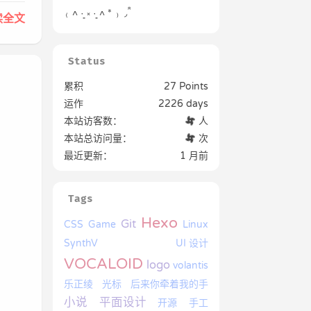
₍ ˄ ·͈ ༝ ·͈ ˄ * ₎ ◞ ̑̑
读全文
Status
累积
27 Points
运作
2226 days
本站访客数：
人
本站总访问量：
次
最近更新：
1 月前
Tags
Hexo
Git
CSS
Game
Linux
SynthV
UI 设计
VOCALOID
logo
volantis
乐正绫
光标
后来你牵着我的手
小说
平面设计
开源
手工