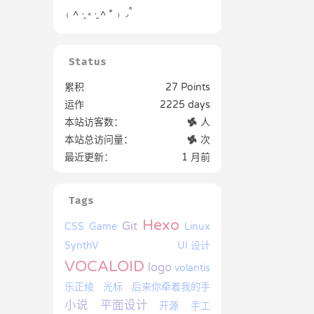
₍ ˄ ·͈ ༝ ·͈ ˄ * ₎ ◞ ̑̑
Status
累积
27 Points
运作
2225 days
本站访客数：
人
本站总访问量：
次
最近更新：
1 月前
Tags
Hexo
Git
CSS
Game
Linux
SynthV
UI 设计
VOCALOID
logo
volantis
乐正绫
光标
后来你牵着我的手
小说
平面设计
开源
手工