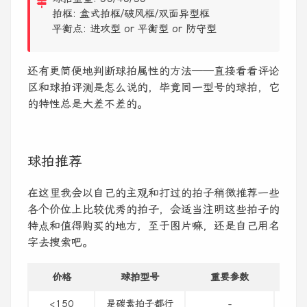
拍框: 盒式拍框/破风框/双面异型框
平衡点: 进攻型 or 平衡型 or 防守型
还有更简便地判断球拍属性的方法——直接看看评论
区和球拍评测是怎么说的，毕竟同一型号的球拍，它
的特性总是大差不差的。
球拍推荐
在这里我会以自己的主观和打过的拍子稍微推荐一些
各个价位上比较优秀的拍子，会适当注明这些拍子的
特点和值得购买的地方，至于图片嘛，还是自己用名
字去搜索吧。
价格
球拍型号
重要参数
备注
<150
是碳素拍子都行
-
别买