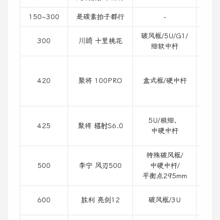
150~300
是碳素拍子都行
-
别买
破风框/5U/G1/
300
川崎 十里桃花
颜值
细软中杆
聚将
他家
420
聚将 100PRO
盒式框/硬中杆
（好
10
白金
5U/极细、
425
聚将 辐射S6.0
极细
中硬中杆
很糖
特殊破风框/
500
李宁 风刃500
中硬中杆/
适合
平衡点295mm
老型
600
胜利 亮剑12
破风框/3U
挥速