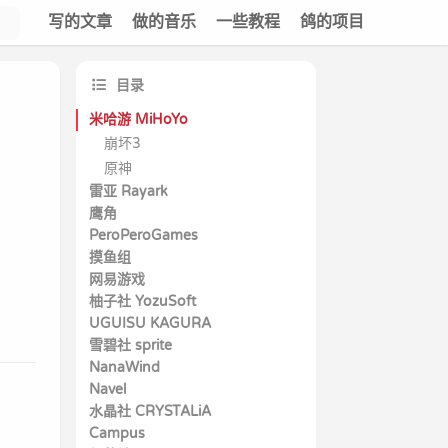
写的文章
做的音乐
一些教程
鸽的项目
目录
米哈游 MiHoYo
崩坏3
原神
雷亚 Rayark
鹰角
古树旋律 Deemo
PeroPeroGames
明日方舟
聚爆 Implosion
摸鱼组
喵斯快跑 MuseDash
CytusII
网易游戏
诺亚幻想
兰空 VOEZ
柚子社 YozuSoft
永远的七日之都
UGUISU KAGURA
DRACU-RIOT!
雪碧社 sprite
水葬银币的Istoria
魔女的夜宴
NanaWind
苍之彼方的四重奏
冥契的牧神节
RIDDLE JOKER
Navel
春音Alice＊Gram
星光咖啡馆与死神之蝶
水晶社 CRYSTALiA
近月少女的礼仪
ALIA’s CARNIVAL!
Campus
羁绊辉耀的恋之伊吕波
近月少女的礼仪2