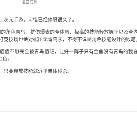
诺亚幻想
二次元手游，可惜已经停服很久了。
级别的角色青鸟，抗伤爆表的全体盾、极高的技能释放概率以及全
打竞技场也绝对碾压无青鸟队，不得不说是角色技能设计的败笔
盾值不够完全被青鸟值班，让好一阵子只有金鱼没有青鸟的我
金鱼。
，只要释放技能就近乎单体秒杀。