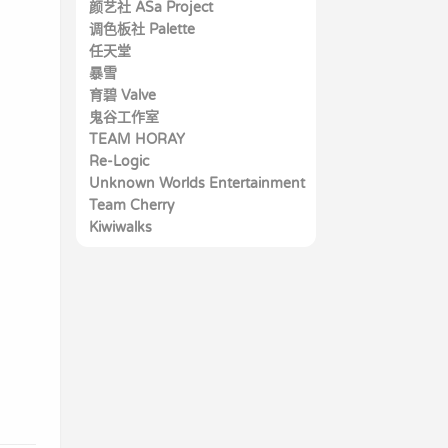
颜艺社 ASa Project
夏天的谎言 -Ahead of the
红月摇曳的恋之星火
少女理论及其周边
调色板社 Palette
reminiscence-
间接之恋
任天堂
秋天的谎言 -The only neat
-9 nine-
喜欢与喜欢的三角恋
暴雪
thing to do-
精灵宝可梦 火红
少女领域
寄宿之恋
育碧 Valve
春天的谎言 -Passing
守望先锋
精灵宝可梦 红宝石
恋爱，我借走了
鬼谷工作室
Memories-
Left 4 Dead 2
精灵宝可梦 心金
恋爱x决胜战
TEAM HORAY
鬼谷八荒
图谋不轨的恋爱
恋爱成双
Re-Logic
Dungreed
Unknown Worlds Entertainment
泰拉瑞亚 Terraria
Team Cherry
深海迷航
Kiwiwalks
空洞骑士 Hollow Knight
魔女之泉3